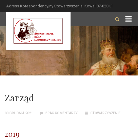
Adress Korespondencyjny Stowarzyszenia: Kowal 87-820 ul.
Zamkowa 4
Zarząd
30 GRUDNIA 2021
BRAK KOMENTARZY
STOWARZYSZENIE
2019