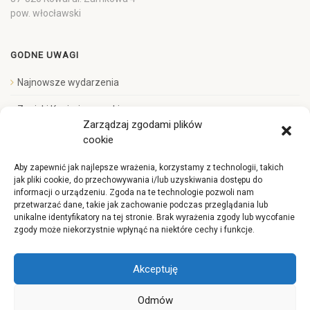
pow. włocławski
GODNE UWAGI
Najnowsze wydarzenia
Zapiski Kazimierzowskie
Zarządzaj zgodami plików
Biblioteka Filmów Stowarzyszenia Króla Kazimierza Wielkiego
cookie
Aby zapewnić jak najlepsze wrażenia, korzystamy z technologii, takich
jak pliki cookie, do przechowywania i/lub uzyskiwania dostępu do
POLITYKA GDPR
informacji o urządzeniu. Zgoda na te technologie pozwoli nam
przetwarzać dane, takie jak zachowanie podczas przeglądania lub
Polityka prywatności
unikalne identyfikatory na tej stronie. Brak wyrażenia zgody lub wycofanie
zgody może niekorzystnie wpłynąć na niektóre cechy i funkcje.
Akceptuję
Odmów
Wszelkie prawa zastrzeżone